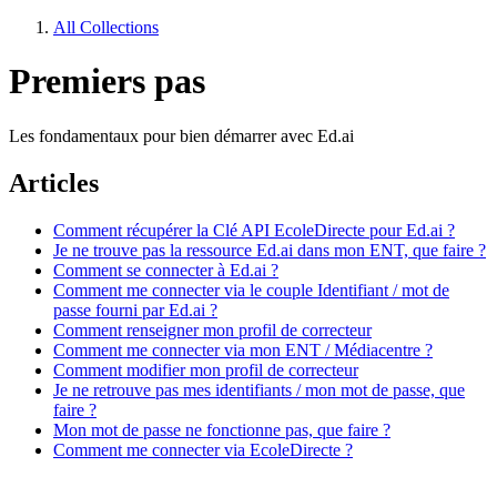
All Collections
Premiers pas
Les fondamentaux pour bien démarrer avec Ed.ai
Articles
Comment récupérer la Clé API EcoleDirecte pour Ed.ai ?
Je ne trouve pas la ressource Ed.ai dans mon ENT, que faire ?
Comment se connecter à Ed.ai ?
Comment me connecter via le couple Identifiant / mot de
passe fourni par Ed.ai ?
Comment renseigner mon profil de correcteur
Comment me connecter via mon ENT / Médiacentre ?
Comment modifier mon profil de correcteur
Je ne retrouve pas mes identifiants / mon mot de passe, que
faire ?
Mon mot de passe ne fonctionne pas, que faire ?
Comment me connecter via EcoleDirecte ?