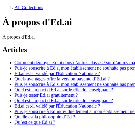
All Collections
À propos d'Ed.ai
À propos d'Ed.ai
Articles
Comment déployer Ed.ai dans d’autres classes / sur d’autres mat
Puis-je souscrire à Ed si mon établissement ne souhaite pas pre
Ed.ai est-il validé par l'Éducation Nationale ?
Quels avantages offre la version payante d’Ed.ai ?
Puis-je souscrire à Ed si mon établissement ne souhaite pas pre
Quel est l'impact d'Ed.ai sur le rôle de l'enseignant ?
Puis-je tester Ed.ai gratuitement ?
Quel est l'impact d'Ed.ai sur le rôle de l'enseignant ?
Ed.ai est-il validé par l'Éducation Nationale ?
Puis-je souscrire à Ed individuellement si mon établissement ne
Quelle est la philosophie d’Ed ?
Qu’est ce que Ed.ai ?